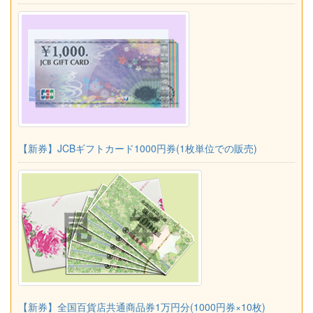
【新券】JCBギフトカード1000円券(1枚単位での販売)
【新券】全国百貨店共通商品券1万円分(1000円券×10枚)