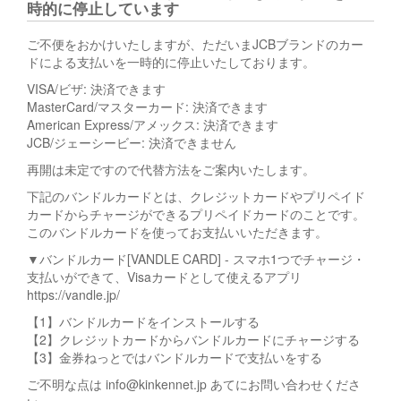
時的に停止しています
ご不便をおかけいたしますが、ただいまJCBブランドのカー
ドによる支払いを一時的に停止いたしております。
VISA/ビザ: 決済できます
MasterCard/マスターカード: 決済できます
American Express/アメックス: 決済できます
JCB/ジェーシービー: 決済できません
再開は未定ですので代替方法をご案内いたします。
下記のバンドルカードとは、クレジットカードやプリペイド
カードからチャージができるプリペイドカードのことです。
このバンドルカードを使ってお支払いいただきます。
▼バンドルカード[VANDLE CARD] - スマホ1つでチャージ・
支払いができて、Visaカードとして使えるアプリ
https://vandle.jp/
【1】バンドルカードをインストールする
【2】クレジットカードからバンドルカードにチャージする
【3】金券ねっとではバンドルカードで支払いをする
ご不明な点は info@kinkennet.jp あてにお問い合わせくださ