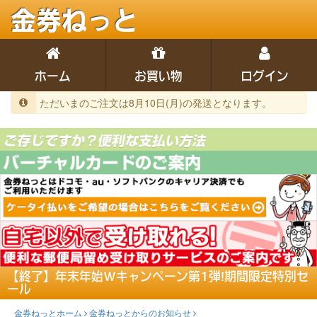
金券ねっと
ホーム
お買い物
ログイン
ただいまのご注文は8月10日(月)の発送となります。
【終了】年末年始Wキャンペーン第1弾!期間限定特別セ
ール
金券ねっとホーム
金券ねっとからのお知らせ