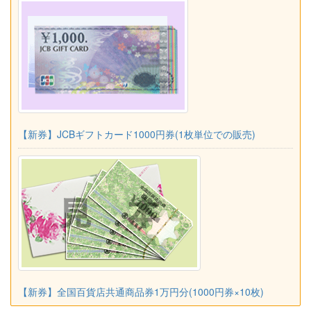
【新券】JCBギフトカード1000円券(1枚単位での販売)
【新券】全国百貨店共通商品券1万円分(1000円券×10枚)