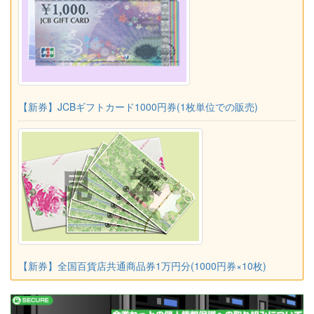
【新券】JCBギフトカード1000円券(1枚単位での販売)
【新券】全国百貨店共通商品券1万円分(1000円券×10枚)