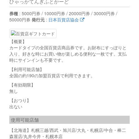
ひゃっかてんぎふとかーど
券種
: 5000円券 / 10000円券 / 20000円券 / 30000円券 /
50000円券
発行元
:
日本百貨店協会
【概要】
カードタイプの全国百貨店商品券です。お財布にすっぽりと
入り、好きな時にお買い物が楽しめる便利な一枚です。支払
時にサインインも不要です。
【利用可能店舗】
全国の約190の加盟百貨店で利用できます。
【有効期限】
無し
【おつり】
出ない
使用可能店舗
【北海道】札幌三越/西武・旭川店/大丸・札幌店/中合・棒二
森屋店/丸井今井・札幌本店