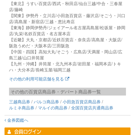
【東北】うすい百貨店/西武・秋田店/仙台三越/中合・三春屋
店/藤崎
【関東】伊勢丹・立川店/小田急百貨店・藤沢店/そごう・川口
店/高島屋・新宿店/三越・恵比寿店
【東海】静岡伊勢丹/ジェイアール名古屋高島屋/松坂屋・静岡
店/丸栄/名鉄百貨店・名古屋本店
【近畿】大丸・京都店/近鉄百貨店・奈良店/高島屋・大阪店/
阪急うめだ・大阪本店/三田阪急
【中国・四国】高知大丸/そごう・広島店/天満屋・岡山店/広
島三越/山口井筒屋
【九州・沖縄】井筒屋・北九州本店/岩田屋・福岡本店/トキ
ハ・大分本店/長崎玉屋/福岡三越
その他の利用可能店舗を見る
その他の百貨店商品券・デパート商品券一覧
三越商品券
パルコ商品券
小田急百貨店商品券
ルミネ商品券
マルイの商品券
全国百貨店共通商品券
金券図鑑へ
会員ログイン