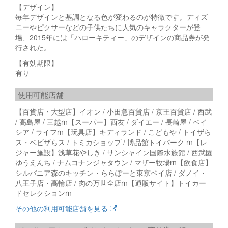
【デザイン】
毎年デザインと基調となる色が変わるのが特徴です。ディズ
ニーやピクサーなどの子供たちに人気のキャラクターが登
場、2015年には「ハローキティー」のデザインの商品券が発
行された。
【有効期限】
有り
使用可能店舗
【百貨店・大型店】イオン / 小田急百貨店 / 京王百貨店 / 西武
/ 高島屋 / 三越rn【スーパー】西友 / ダイエー / 長崎屋 / ベイ
シア / ライフrn【玩具店】キディランド / こどもや / トイザら
ス・ベビザらス / トミカショップ / 博品館トイパーク rn【レ
ジャー施設】浅草花やしき / サンシャイン国際水族館 / 西武園
ゆうえんち / ナムコナンジャタウン / マザー牧場rn【飲食店】
シルバニア森のキッチン・ららぽーと東京ベイ店 / ダノイ・
八王子店・高輪店 / 肉の万世全店rn【通販サイト】トイカー
ドセレクションrn
その他の利用可能店舗を見る