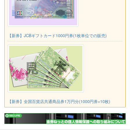
【新券】JCBギフトカード1000円券(1枚単位での販売)
【新券】全国百貨店共通商品券1万円分(1000円券×10枚)